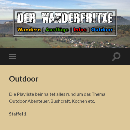
Der
WanderFritze
Suchfe
Mobile-
ein-/a
Menü
ein-/ausblenden
Outdoor
Die Playliste beinhaltet alles rund um das Thema
Outdoor Abenteuer, Bushcraft, Kochen etc.
Staffel 1