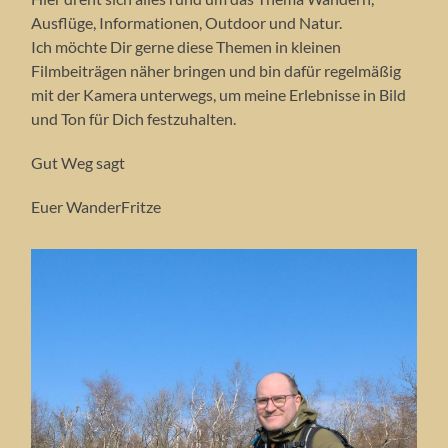
Ausflüge, Informationen, Outdoor und Natur.
Ich möchte Dir gerne diese Themen in kleinen
Filmbeiträgen näher bringen und bin dafür regelmäßig
mit der Kamera unterwegs, um meine Erlebnisse in Bild
und Ton für Dich festzuhalten.
Gut Weg sagt
Euer WanderFritze