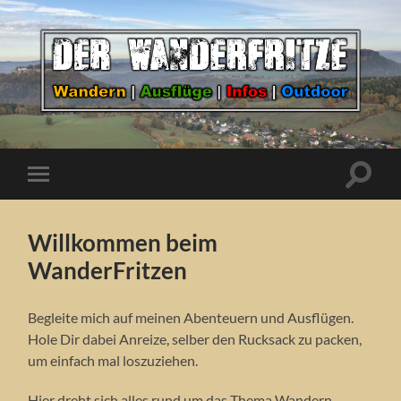
Der
WanderFritze
Suchfe
Mobile-
ein-/a
Menü
ein-/ausblenden
Willkommen beim
WanderFritzen
Begleite mich auf meinen Abenteuern und Ausflügen.
Hole Dir dabei Anreize, selber den Rucksack zu packen,
um einfach mal loszuziehen.
Hier dreht sich alles rund um das Thema Wandern,